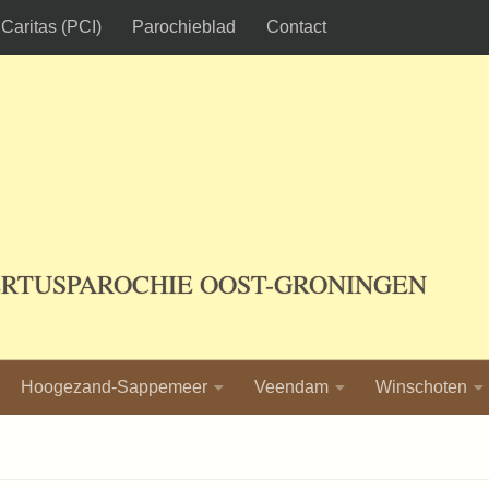
Caritas (PCI)
Parochieblad
Contact
ERTUSPAROCHIE OOST-GRONINGEN
Hoogezand-Sappemeer
Veendam
Winschoten