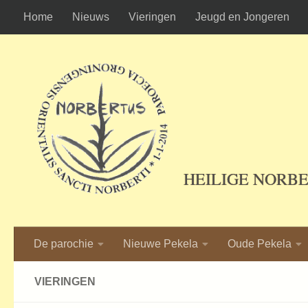
Home
Nieuws
Vieringen
Jeugd en Jongeren
Ga naar de inhoud
HEILIGE NORB
De parochie
Nieuwe Pekela
Oude Pekela
VIERINGEN