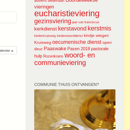
Doordeweekse
advent
bedevaart
vieringen
eucharistieviering
gezinsviering
jaar van franciscus
kerstmis
kerstavond
kerkdienst
kindje wiegen
kinderkruisweg
kinderwoorddienst
oecumenische dienst
Kruisweg
open
Paaswake
Pasen 2018
pastorale
deur
calendar
woord- en
hulp
Rozenkrans
communieviering
COMMUNIE THUIS ONTVANGEN?