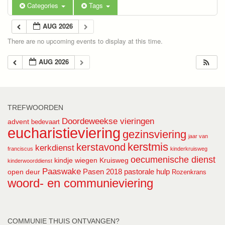
Categories
Tags
AUG 2026
There are no upcoming events to display at this time.
AUG 2026
TREFWOORDEN
Doordeweekse vieringen
advent
bedevaart
eucharistieviering
gezinsviering
jaar van
kerstmis
kerstavond
kerkdienst
franciscus
kinderkruisweg
oecumenische dienst
kindje wiegen
Kruisweg
kinderwoorddienst
Paaswake
Pasen 2018
pastorale hulp
open deur
Rozenkrans
woord- en communieviering
COMMUNIE THUIS ONTVANGEN?