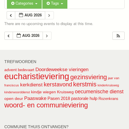
Categories
Tags
AUG 2026
There are no upcoming events to display at this time.
AUG 2026
TREFWOORDEN
Doordeweekse vieringen
advent
bedevaart
eucharistieviering
gezinsviering
jaar van
kerstmis
kerstavond
kerkdienst
franciscus
kinderkruisweg
oecumenische dienst
kindje wiegen
Kruisweg
kinderwoorddienst
Paaswake
Pasen 2018
pastorale hulp
open deur
Rozenkrans
woord- en communieviering
COMMUNIE THUIS ONTVANGEN?