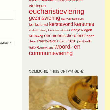
Doordeweekse
advent
bedevaart
vieringen
eucharistieviering
gezinsviering
jaar van franciscus
kerstmis
kerstavond
kerkdienst
kindje wiegen
kinderkruisweg
kinderwoorddienst
oecumenische dienst
Kruisweg
open
Paaswake
Pasen 2018
pastorale
deur
calendar
woord- en
hulp
Rozenkrans
communieviering
COMMUNIE THUIS ONTVANGEN?