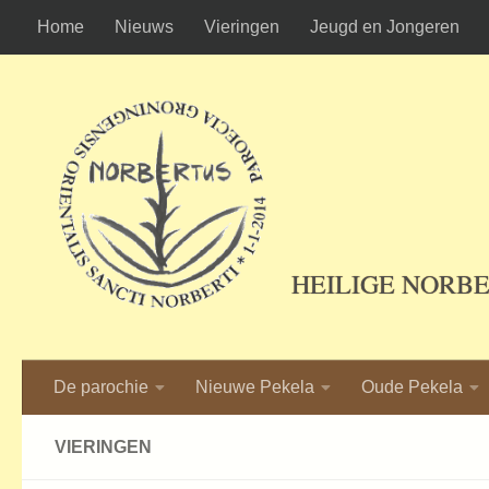
Home
Nieuws
Vieringen
Jeugd en Jongeren
Ga naar de inhoud
HEILIGE NORB
De parochie
Nieuwe Pekela
Oude Pekela
VIERINGEN