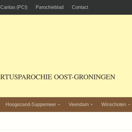
Caritas (PCI)
Parochieblad
Contact
ERTUSPAROCHIE OOST-GRONINGEN
Hoogezand-Sappemeer
Veendam
Winschoten