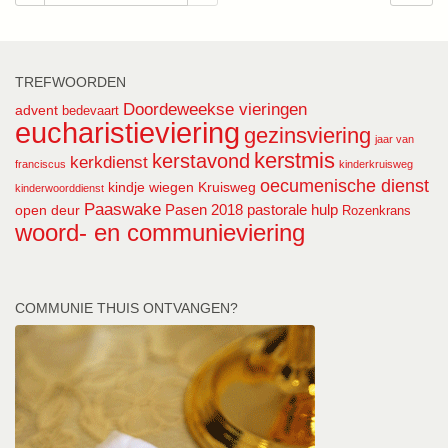
TREFWOORDEN
Doordeweekse vieringen
advent
bedevaart
eucharistieviering
gezinsviering
jaar van
kerstmis
kerstavond
kerkdienst
franciscus
kinderkruisweg
oecumenische dienst
kindje wiegen
Kruisweg
kinderwoorddienst
Paaswake
Pasen 2018
pastorale hulp
open deur
Rozenkrans
woord- en communieviering
COMMUNIE THUIS ONTVANGEN?