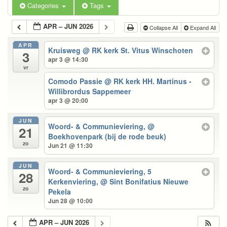
Categories
Tags
APR – JUN 2026
Collapse All
Expand All
APR
Kruisweg
@ RK kerk St. Vitus Winschoten
3
apr 3 @ 14:30
vr
Comodo Passie
@ RK kerk HH. Martinus -
Willibrordus Sappemeer
apr 3 @ 20:00
JUN
Woord- & Communieviering,
@
21
Boekhovenpark (bij de rode beuk)
zo
Jun 21 @ 11:30
JUN
Woord- & Communieviering, 5
28
Kerkenviering,
@ Sint Bonifatius Nieuwe
zo
Pekela
Jun 28 @ 10:00
APR – JUN 2026