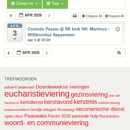
Categories
Tags
APR 2026
Collapse All
Expand All
APR
Comodo Passie
@ RK kerk HH. Martinus -
3
Willibrordus Sappemeer
vr
apr 3 @ 20:00
APR 2026
TREFWOORDEN
Doordeweekse vieringen
advent
bedevaart
eucharistieviering
gezinsviering
jaar van
kerstmis
kerstavond
kerkdienst
franciscus
kinderkruisweg
oecumenische dienst
kindje wiegen
Kruisweg
kinderwoorddienst
Paaswake
Pasen 2018
pastorale hulp
open deur
Rozenkrans
woord- en communieviering