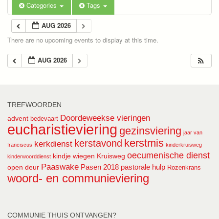
Categories
Tags
AUG 2026
There are no upcoming events to display at this time.
AUG 2026
TREFWOORDEN
Doordeweekse vieringen
advent
bedevaart
eucharistieviering
gezinsviering
jaar van
kerstmis
kerstavond
kerkdienst
franciscus
kinderkruisweg
oecumenische dienst
kindje wiegen
Kruisweg
kinderwoorddienst
Paaswake
Pasen 2018
pastorale hulp
open deur
Rozenkrans
woord- en communieviering
COMMUNIE THUIS ONTVANGEN?