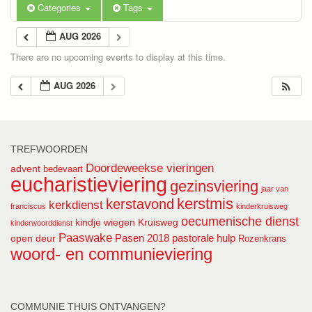
Categories
Tags
AUG 2026
There are no upcoming events to display at this time.
AUG 2026
TREFWOORDEN
Doordeweekse vieringen
advent
bedevaart
eucharistieviering
gezinsviering
jaar van
kerstmis
kerstavond
kerkdienst
franciscus
kinderkruisweg
oecumenische dienst
kindje wiegen
Kruisweg
kinderwoorddienst
Paaswake
Pasen 2018
pastorale hulp
open deur
Rozenkrans
woord- en communieviering
COMMUNIE THUIS ONTVANGEN?