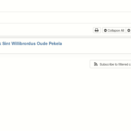
Collapse All
 Sint Willibrordus Oude Pekela
Subscribe to filtered 