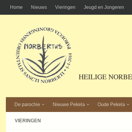
Home
Nieuws
Vieringen
Jeugd en Jongeren
Ga naar de inhoud
HEILIGE NORB
De parochie
Nieuwe Pekela
Oude Pekela
VIERINGEN