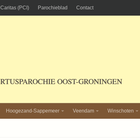
Caritas (PCI)
Parochieblad
Contact
ERTUSPAROCHIE OOST-GRONINGEN
Hoogezand-Sappemeer
Veendam
Winschoten