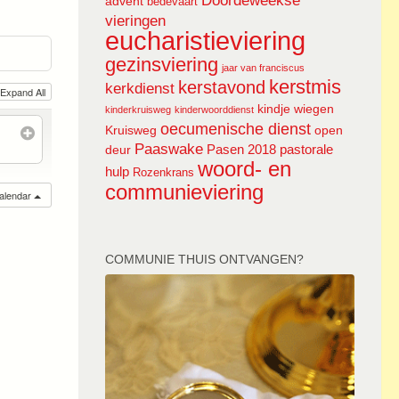
Doordeweekse
advent
bedevaart
vieringen
eucharistieviering
gezinsviering
jaar van franciscus
kerstmis
kerstavond
kerkdienst
Expand All
kindje wiegen
kinderkruisweg
kinderwoorddienst
oecumenische dienst
Kruisweg
open
Paaswake
Pasen 2018
pastorale
deur
woord- en
hulp
Rozenkrans
communieviering
calendar
COMMUNIE THUIS ONTVANGEN?