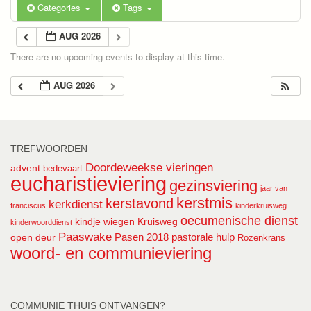
Categories
Tags
AUG 2026
There are no upcoming events to display at this time.
AUG 2026
TREFWOORDEN
Doordeweekse vieringen
advent
bedevaart
eucharistieviering
gezinsviering
jaar van
kerstmis
kerstavond
kerkdienst
franciscus
kinderkruisweg
oecumenische dienst
kindje wiegen
Kruisweg
kinderwoorddienst
Paaswake
Pasen 2018
pastorale hulp
open deur
Rozenkrans
woord- en communieviering
COMMUNIE THUIS ONTVANGEN?