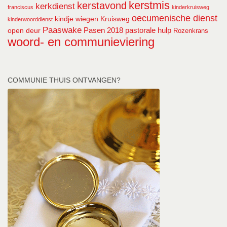
kerstmis
kerstavond
kerkdienst
franciscus
kinderkruisweg
oecumenische dienst
kindje wiegen
Kruisweg
kinderwoorddienst
Paaswake
Pasen 2018
pastorale hulp
open deur
Rozenkrans
woord- en communieviering
COMMUNIE THUIS ONTVANGEN?