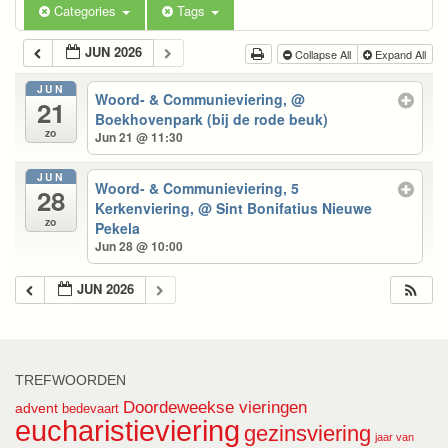
Categories
Tags
JUN 2026
Collapse All
Expand All
JUN
Woord- & Communieviering,
@
21
Boekhovenpark (bij de rode beuk)
zo
Jun 21 @ 11:30
JUN
Woord- & Communieviering, 5
28
Kerkenviering,
@ Sint Bonifatius Nieuwe
zo
Pekela
Jun 28 @ 10:00
JUN 2026
TREFWOORDEN
Doordeweekse vieringen
advent
bedevaart
eucharistieviering
gezinsviering
jaar van