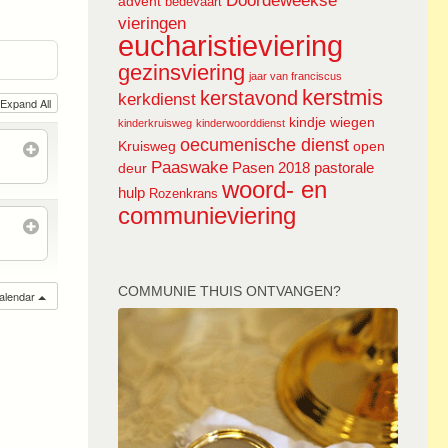
Doordeweekse
advent
bedevaart
vieringen
eucharistieviering
gezinsviering
jaar van franciscus
kerstmis
kerstavond
kerkdienst
Expand All
kindje wiegen
kinderkruisweg
kinderwoorddienst
oecumenische dienst
Kruisweg
open
Paaswake
Pasen 2018
pastorale
deur
woord- en
hulp
Rozenkrans
communieviering
COMMUNIE THUIS ONTVANGEN?
calendar