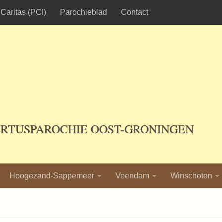
Caritas (PCI)
Parochieblad
Contact
ERTUSPAROCHIE OOST-GRONINGEN
Hoogezand-Sappemeer
Veendam
Winschoten