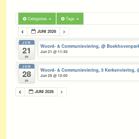
Categories
Tags
JUNI 2026
JUN
Woord- & Communieviering,
@ Boekhovenpark 
21
Jun 21 @ 11:30
zo
JUN
Woord- & Communieviering, 5 Kerkenviering,
28
Jun 28 @ 10:00
zo
JUNI 2026