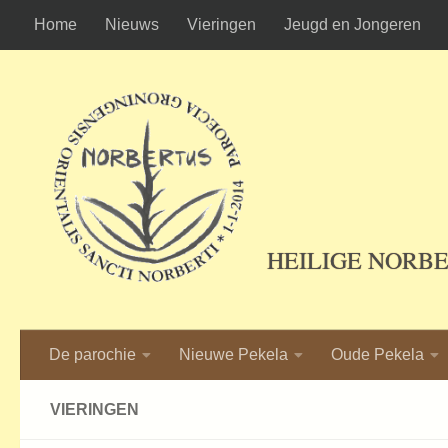
Home
Nieuws
Vieringen
Jeugd en Jongeren
Ga naar de inhoud
HEILIGE NORB
De parochie
Nieuwe Pekela
Oude Pekela
VIERINGEN