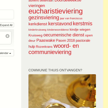
Doordeweekse
advent
bedevaart
vieringen
eucharistieviering
gezinsviering
jaar van franciscus
kerstmis
kerstavond
kerkdienst
Expand All
kindje wiegen
kinderkruisweg
kinderwoorddienst
oecumenische dienst
Kruisweg
open
Paaswake
Pasen 2018
pastorale
deur
woord- en
hulp
Rozenkrans
communieviering
calendar
COMMUNIE THUIS ONTVANGEN?