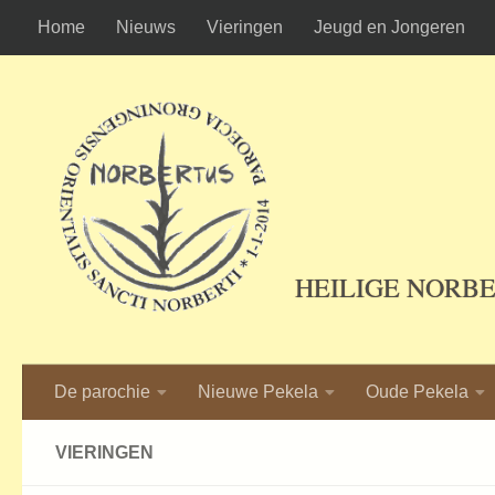
Home
Nieuws
Vieringen
Jeugd en Jongeren
Ga naar de inhoud
HEILIGE NORB
De parochie
Nieuwe Pekela
Oude Pekela
VIERINGEN