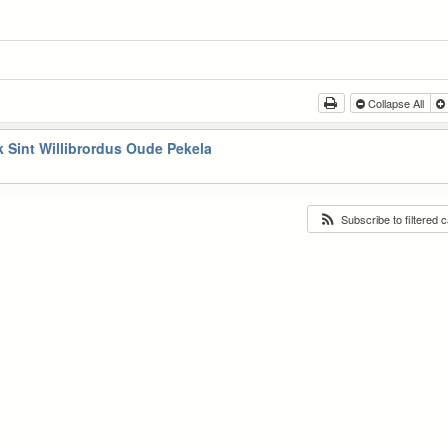
Collapse All
 Sint Willibrordus Oude Pekela
Subscribe to filtered 