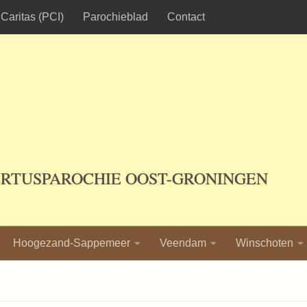
Caritas (PCI)
Parochieblad
Contact
ERTUSPAROCHIE OOST-GRONINGEN
Hoogezand-Sappemeer
Veendam
Winschoten