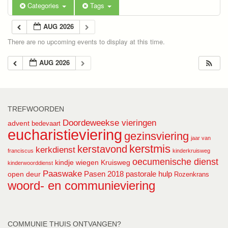
Categories
Tags
AUG 2026
There are no upcoming events to display at this time.
AUG 2026
TREFWOORDEN
Doordeweekse vieringen
advent
bedevaart
eucharistieviering
gezinsviering
jaar van
kerstmis
kerstavond
kerkdienst
franciscus
kinderkruisweg
oecumenische dienst
kindje wiegen
Kruisweg
kinderwoorddienst
Paaswake
Pasen 2018
pastorale hulp
open deur
Rozenkrans
woord- en communieviering
COMMUNIE THUIS ONTVANGEN?