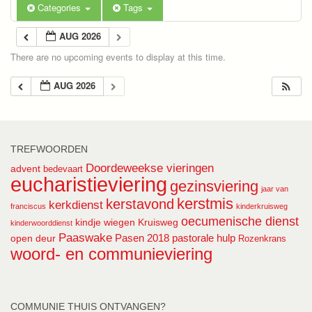
Categories
Tags
AUG 2026
There are no upcoming events to display at this time.
AUG 2026
TREFWOORDEN
Doordeweekse vieringen
advent
bedevaart
eucharistieviering
gezinsviering
jaar van
kerstmis
kerstavond
kerkdienst
franciscus
kinderkruisweg
oecumenische dienst
kindje wiegen
Kruisweg
kinderwoorddienst
Paaswake
Pasen 2018
pastorale hulp
open deur
Rozenkrans
woord- en communieviering
COMMUNIE THUIS ONTVANGEN?