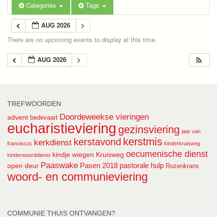
Categories
Tags
AUG 2026
There are no upcoming events to display at this time.
AUG 2026
TREFWOORDEN
Doordeweekse vieringen
advent
bedevaart
eucharistieviering
gezinsviering
jaar van
kerstmis
kerstavond
kerkdienst
franciscus
kinderkruisweg
oecumenische dienst
kindje wiegen
Kruisweg
kinderwoorddienst
Paaswake
Pasen 2018
pastorale hulp
open deur
Rozenkrans
woord- en communieviering
COMMUNIE THUIS ONTVANGEN?