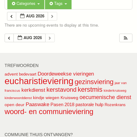
Categories
Tags
AUG 2026
There are no upcoming events to display at this time.
AUG 2026
TREFWOORDEN
Doordeweekse vieringen
advent
bedevaart
eucharistieviering
gezinsviering
jaar van
kerstmis
kerstavond
kerkdienst
franciscus
kinderkruisweg
oecumenische dienst
kindje wiegen
Kruisweg
kinderwoorddienst
Paaswake
Pasen 2018
pastorale hulp
open deur
Rozenkrans
woord- en communieviering
COMMUNIE THUIS ONTVANGEN?