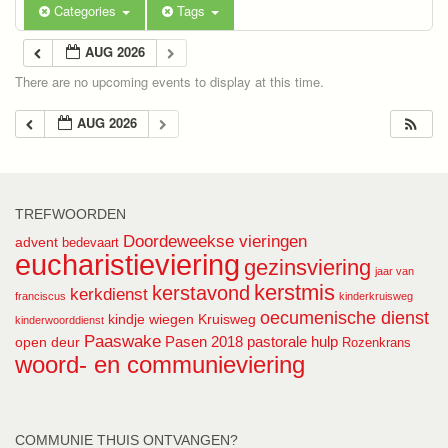
Categories
Tags
AUG 2026
There are no upcoming events to display at this time.
AUG 2026
TREFWOORDEN
Doordeweekse vieringen
advent
bedevaart
eucharistieviering
gezinsviering
jaar van
kerstmis
kerstavond
kerkdienst
franciscus
kinderkruisweg
oecumenische dienst
kindje wiegen
Kruisweg
kinderwoorddienst
Paaswake
Pasen 2018
pastorale hulp
open deur
Rozenkrans
woord- en communieviering
COMMUNIE THUIS ONTVANGEN?