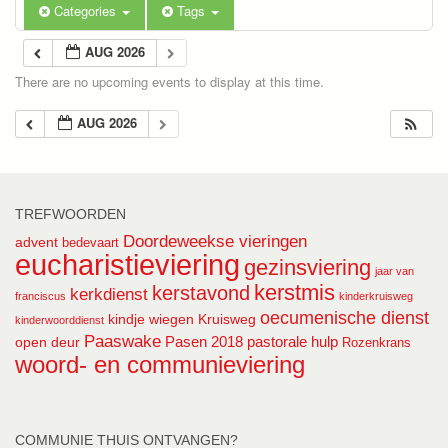
Categories
Tags
AUG 2026
There are no upcoming events to display at this time.
AUG 2026
TREFWOORDEN
Doordeweekse vieringen
advent
bedevaart
eucharistieviering
gezinsviering
jaar van
kerstmis
kerstavond
kerkdienst
franciscus
kinderkruisweg
oecumenische dienst
kindje wiegen
Kruisweg
kinderwoorddienst
Paaswake
Pasen 2018
pastorale hulp
open deur
Rozenkrans
woord- en communieviering
COMMUNIE THUIS ONTVANGEN?