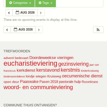
Categories
Tags
AUG 2026
There are no upcoming events to display at this time.
AUG 2026
TREFWOORDEN
Doordeweekse vieringen
advent
bedevaart
eucharistieviering
gezinsviering
jaar van
kerstmis
kerstavond
kerkdienst
franciscus
kinderkruisweg
oecumenische dienst
kindje wiegen
Kruisweg
kinderwoorddienst
Paaswake
Pasen 2018
pastorale hulp
open deur
Rozenkrans
woord- en communieviering
COMMUNIE THUIS ONTVANGEN?