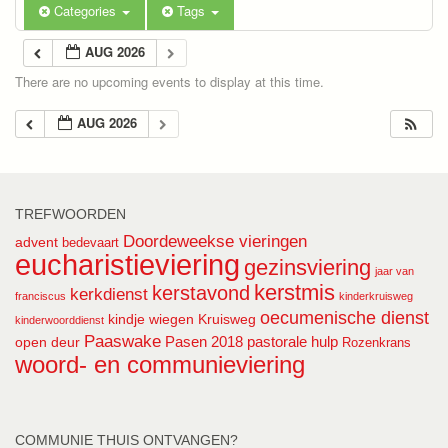
Categories
Tags
AUG 2026
There are no upcoming events to display at this time.
AUG 2026
TREFWOORDEN
Doordeweekse vieringen
advent
bedevaart
eucharistieviering
gezinsviering
jaar van
kerstmis
kerstavond
kerkdienst
franciscus
kinderkruisweg
oecumenische dienst
kindje wiegen
Kruisweg
kinderwoorddienst
Paaswake
Pasen 2018
pastorale hulp
open deur
Rozenkrans
woord- en communieviering
COMMUNIE THUIS ONTVANGEN?