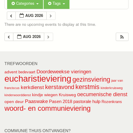
Categories
Tags
AUG 2026
There are no upcoming events to display at this time.
AUG 2026
TREFWOORDEN
Doordeweekse vieringen
advent
bedevaart
eucharistieviering
gezinsviering
jaar van
kerstmis
kerstavond
kerkdienst
franciscus
kinderkruisweg
oecumenische dienst
kindje wiegen
Kruisweg
kinderwoorddienst
Paaswake
Pasen 2018
pastorale hulp
open deur
Rozenkrans
woord- en communieviering
COMMUNIE THUIS ONTVANGEN?