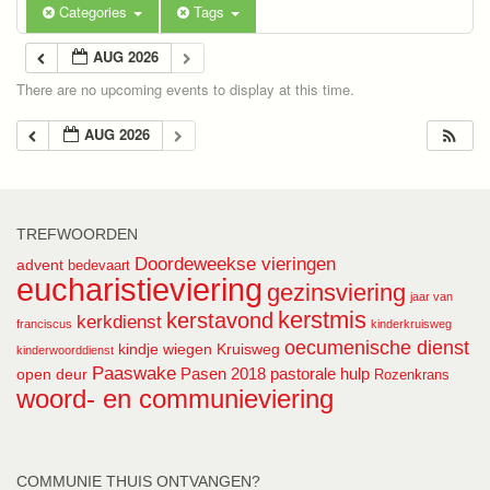
Categories
Tags
AUG 2026
There are no upcoming events to display at this time.
AUG 2026
TREFWOORDEN
Doordeweekse vieringen
advent
bedevaart
eucharistieviering
gezinsviering
jaar van
kerstmis
kerstavond
kerkdienst
franciscus
kinderkruisweg
oecumenische dienst
kindje wiegen
Kruisweg
kinderwoorddienst
Paaswake
Pasen 2018
pastorale hulp
open deur
Rozenkrans
woord- en communieviering
COMMUNIE THUIS ONTVANGEN?