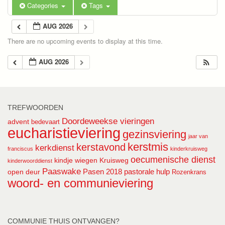
Categories
Tags
AUG 2026
There are no upcoming events to display at this time.
AUG 2026
TREFWOORDEN
Doordeweekse vieringen
advent
bedevaart
eucharistieviering
gezinsviering
jaar van
kerstmis
kerstavond
kerkdienst
franciscus
kinderkruisweg
oecumenische dienst
kindje wiegen
Kruisweg
kinderwoorddienst
Paaswake
Pasen 2018
pastorale hulp
open deur
Rozenkrans
woord- en communieviering
COMMUNIE THUIS ONTVANGEN?