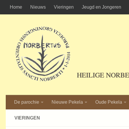
Home
Nieuws
Vieringen
Jeugd en Jongeren
Ga naar de inhoud
HEILIGE NORB
De parochie
Nieuwe Pekela
Oude Pekela
VIERINGEN