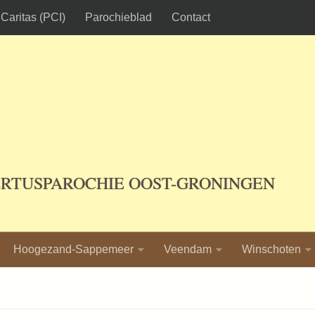
Caritas (PCI)
Parochieblad
Contact
ERTUSPAROCHIE OOST-GRONINGEN
Hoogezand-Sappemeer
Veendam
Winschoten