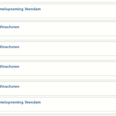
Hemelopneming Veendam
 Winschoten
 Winschoten
 Winschoten
 Winschoten
Hemelopneming Veendam