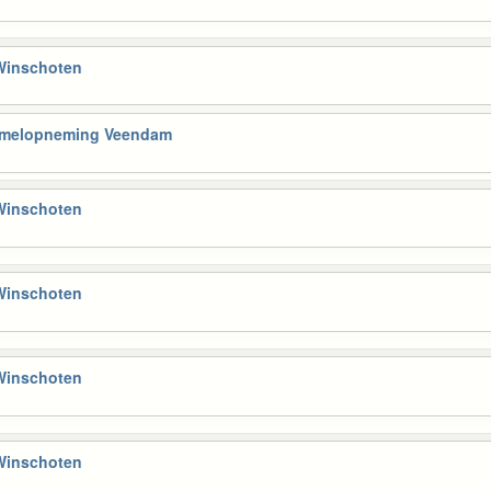
 Winschoten
Hemelopneming Veendam
 Winschoten
 Winschoten
 Winschoten
 Winschoten