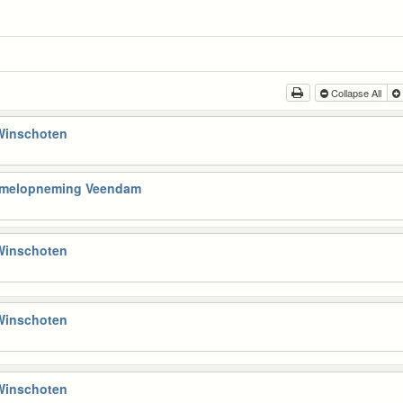
Collapse All
 Winschoten
Hemelopneming Veendam
 Winschoten
 Winschoten
 Winschoten