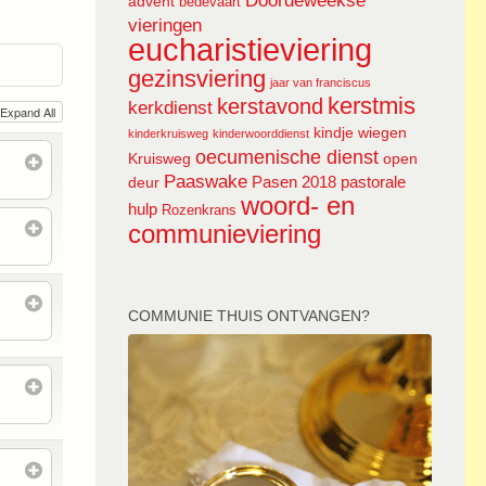
Doordeweekse
advent
bedevaart
vieringen
eucharistieviering
gezinsviering
jaar van franciscus
kerstmis
kerstavond
kerkdienst
Expand All
kindje wiegen
kinderkruisweg
kinderwoorddienst
oecumenische dienst
Kruisweg
open
Paaswake
Pasen 2018
pastorale
deur
woord- en
hulp
Rozenkrans
communieviering
COMMUNIE THUIS ONTVANGEN?