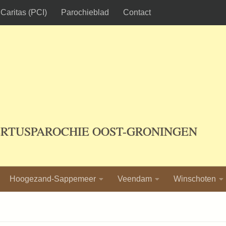
Caritas (PCI)
Parochieblad
Contact
ERTUSPAROCHIE OOST-GRONINGEN
Hoogezand-Sappemeer
Veendam
Winschoten