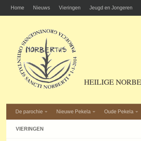
Home
Nieuws
Vieringen
Jeugd en Jongeren
Ga naar de inhoud
HEILIGE NORB
De parochie
Nieuwe Pekela
Oude Pekela
VIERINGEN