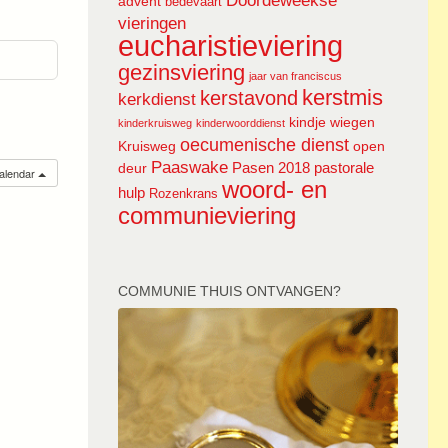
Doordeweekse
advent
bedevaart
vieringen
eucharistieviering
gezinsviering
jaar van franciscus
kerstmis
kerstavond
kerkdienst
kindje wiegen
kinderkruisweg
kinderwoorddienst
oecumenische dienst
Kruisweg
open
Paaswake
Pasen 2018
pastorale
deur
calendar
woord- en
hulp
Rozenkrans
communieviering
COMMUNIE THUIS ONTVANGEN?