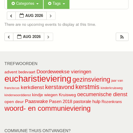
Categories
Tags
AUG 2026
There are no upcoming events to display at this time.
AUG 2026
TREFWOORDEN
Doordeweekse vieringen
advent
bedevaart
eucharistieviering
gezinsviering
jaar van
kerstmis
kerstavond
kerkdienst
franciscus
kinderkruisweg
oecumenische dienst
kindje wiegen
Kruisweg
kinderwoorddienst
Paaswake
Pasen 2018
pastorale hulp
open deur
Rozenkrans
woord- en communieviering
COMMUNIE THUIS ONTVANGEN?