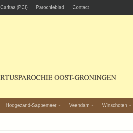
Caritas (PCI)
Parochieblad
Contact
ERTUSPAROCHIE OOST-GRONINGEN
Hoogezand-Sappemeer
Veendam
Winschoten