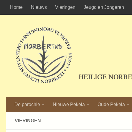
Home
Nieuws
Vieringen
Jeugd en Jongeren
Ga naar de inhoud
HEILIGE NORB
De parochie
Nieuwe Pekela
Oude Pekela
VIERINGEN