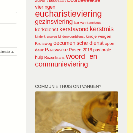
Doordeweekse
advent
bedevaart
vieringen
eucharistieviering
gezinsviering
jaar van franciscus
kerstmis
kerstavond
kerkdienst
kindje wiegen
kinderkruisweg
kinderwoorddienst
oecumenische dienst
Kruisweg
open
Paaswake
Pasen 2018
pastorale
deur
calendar
woord- en
hulp
Rozenkrans
communieviering
COMMUNIE THUIS ONTVANGEN?