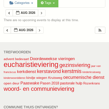
Categories
Tags
AUG 2026
There are no upcoming events to display at this time.
AUG 2026
TREFWOORDEN
Doordeweekse vieringen
advent
bedevaart
eucharistieviering
gezinsviering
jaar van
kerstmis
kerstavond
kerkdienst
franciscus
kinderkruisweg
oecumenische dienst
kindje wiegen
Kruisweg
kinderwoorddienst
Paaswake
Pasen 2018
pastorale hulp
open deur
Rozenkrans
woord- en communieviering
COMMUNIE THUIS ONTVANGEN?