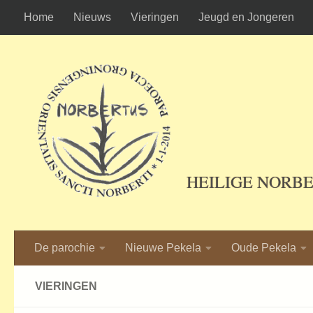
Home
Nieuws
Vieringen
Jeugd en Jongeren
Ga naar de inhoud
HEILIGE NORB
De parochie
Nieuwe Pekela
Oude Pekela
VIERINGEN