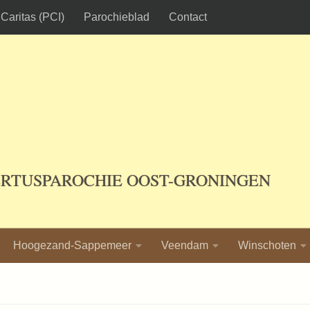
Caritas (PCI)
Parochieblad
Contact
ERTUSPAROCHIE OOST-GRONINGEN
Hoogezand-Sappemeer
Veendam
Winschoten