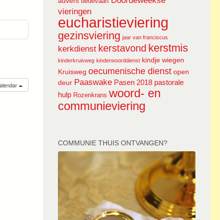
Doordeweekse
advent
bedevaart
vieringen
eucharistieviering
gezinsviering
jaar van franciscus
kerstmis
kerstavond
kerkdienst
kindje wiegen
kinderkruisweg
kinderwoorddienst
oecumenische dienst
Kruisweg
open
Paaswake
Pasen 2018
pastorale
deur
calendar
woord- en
hulp
Rozenkrans
communieviering
COMMUNIE THUIS ONTVANGEN?