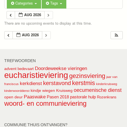
Categories
Tags
AUG 2026
There are no upcoming events to display at this time.
AUG 2026
TREFWOORDEN
Doordeweekse vieringen
advent
bedevaart
eucharistieviering
gezinsviering
jaar van
kerstmis
kerstavond
kerkdienst
franciscus
kinderkruisweg
oecumenische dienst
kindje wiegen
Kruisweg
kinderwoorddienst
Paaswake
Pasen 2018
pastorale hulp
open deur
Rozenkrans
woord- en communieviering
COMMUNIE THUIS ONTVANGEN?