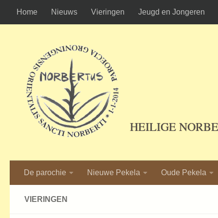
Home
Nieuws
Vieringen
Jeugd en Jongeren
Ga naar de inhoud
HEILIGE NORB
De parochie
Nieuwe Pekela
Oude Pekela
VIERINGEN