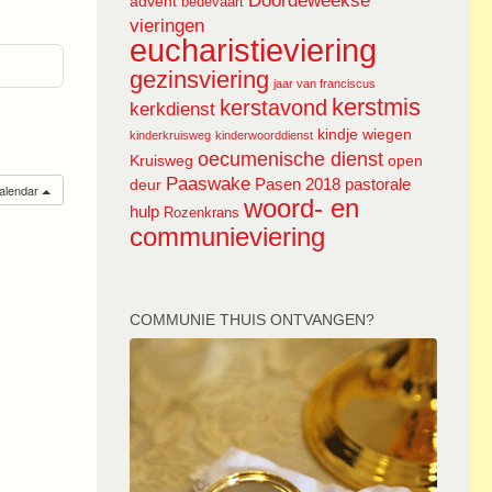
Doordeweekse
advent
bedevaart
vieringen
eucharistieviering
gezinsviering
jaar van franciscus
kerstmis
kerstavond
kerkdienst
kindje wiegen
kinderkruisweg
kinderwoorddienst
oecumenische dienst
Kruisweg
open
Paaswake
Pasen 2018
pastorale
deur
calendar
woord- en
hulp
Rozenkrans
communieviering
COMMUNIE THUIS ONTVANGEN?