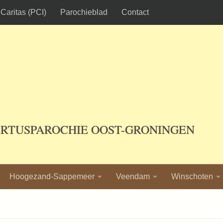
Caritas (PCI)
Parochieblad
Contact
ERTUSPAROCHIE OOST-GRONINGEN
Hoogezand-Sappemeer
Veendam
Winschoten