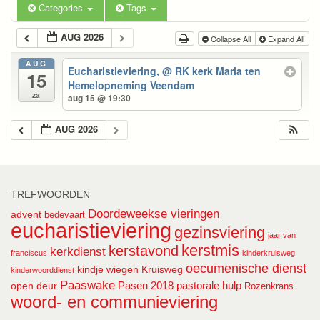
Categories
Tags
AUG 2026
Collapse All
Expand All
AUG
Eucharistieviering,
@ RK kerk Maria ten
15
Hemelopneming Veendam
za
aug 15 @ 19:30
AUG 2026
TREFWOORDEN
Doordeweekse vieringen
advent
bedevaart
eucharistieviering
gezinsviering
jaar van
kerstmis
kerstavond
kerkdienst
franciscus
kinderkruisweg
oecumenische dienst
kindje wiegen
Kruisweg
kinderwoorddienst
Paaswake
Pasen 2018
pastorale hulp
open deur
Rozenkrans
woord- en communieviering