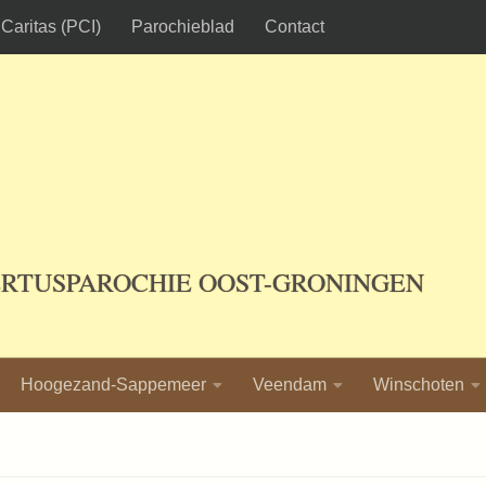
Caritas (PCI)
Parochieblad
Contact
ERTUSPAROCHIE OOST-GRONINGEN
Hoogezand-Sappemeer
Veendam
Winschoten