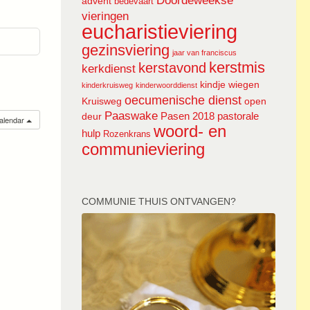
Doordeweekse
advent
bedevaart
vieringen
eucharistieviering
gezinsviering
jaar van franciscus
kerstmis
kerstavond
kerkdienst
kindje wiegen
kinderkruisweg
kinderwoorddienst
oecumenische dienst
Kruisweg
open
Paaswake
Pasen 2018
pastorale
deur
calendar
woord- en
hulp
Rozenkrans
communieviering
COMMUNIE THUIS ONTVANGEN?