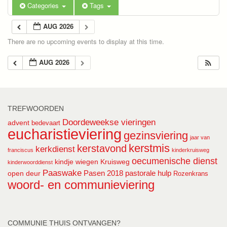
Categories
Tags
AUG 2026
There are no upcoming events to display at this time.
AUG 2026
TREFWOORDEN
Doordeweekse vieringen
advent
bedevaart
eucharistieviering
gezinsviering
jaar van
kerstmis
kerstavond
kerkdienst
franciscus
kinderkruisweg
oecumenische dienst
kindje wiegen
Kruisweg
kinderwoorddienst
Paaswake
Pasen 2018
pastorale hulp
open deur
Rozenkrans
woord- en communieviering
COMMUNIE THUIS ONTVANGEN?