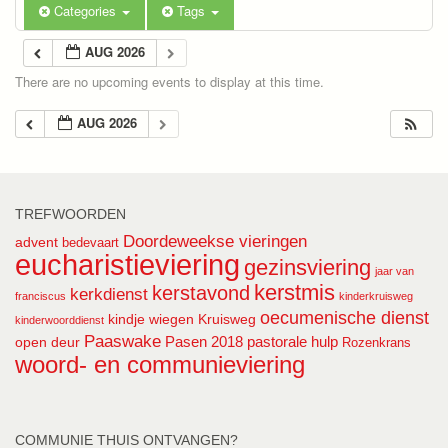
Categories
Tags
AUG 2026
There are no upcoming events to display at this time.
AUG 2026
TREFWOORDEN
Doordeweekse vieringen
advent
bedevaart
eucharistieviering
gezinsviering
jaar van
kerstmis
kerstavond
kerkdienst
franciscus
kinderkruisweg
oecumenische dienst
kindje wiegen
Kruisweg
kinderwoorddienst
Paaswake
Pasen 2018
pastorale hulp
open deur
Rozenkrans
woord- en communieviering
COMMUNIE THUIS ONTVANGEN?