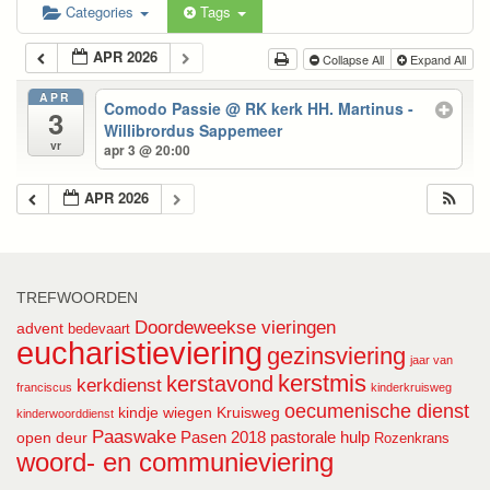
Categories
Tags
APR 2026
Collapse All
Expand All
APR
Comodo Passie
@ RK kerk HH. Martinus -
3
Willibrordus Sappemeer
vr
apr 3 @ 20:00
APR 2026
TREFWOORDEN
Doordeweekse vieringen
advent
bedevaart
eucharistieviering
gezinsviering
jaar van
kerstmis
kerstavond
kerkdienst
franciscus
kinderkruisweg
oecumenische dienst
kindje wiegen
Kruisweg
kinderwoorddienst
Paaswake
Pasen 2018
pastorale hulp
open deur
Rozenkrans
woord- en communieviering