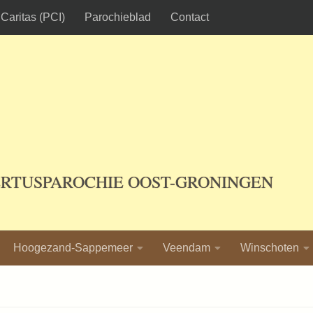
Caritas (PCI)
Parochieblad
Contact
ERTUSPAROCHIE OOST-GRONINGEN
Hoogezand-Sappemeer
Veendam
Winschoten