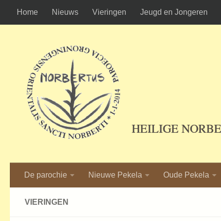
Home
Nieuws
Vieringen
Jeugd en Jongeren
Ga naar de inhoud
HEILIGE NORB
De parochie
Nieuwe Pekela
Oude Pekela
VIERINGEN