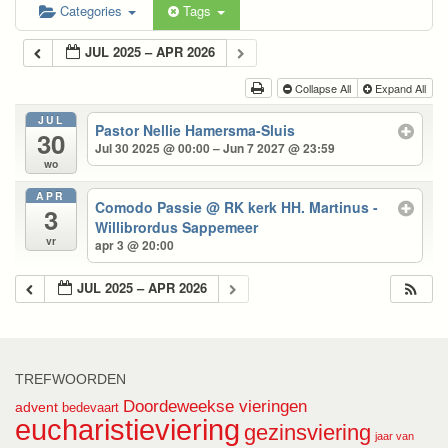
Categories
Tags
JUL 2025 – APR 2026
Collapse All
Expand All
JUL
Pastor Nellie Hamersma-Sluis
30
Jul 30 2025 @ 00:00 – Jun 7 2027 @ 23:59
wo
APR
Comodo Passie
@ RK kerk HH. Martinus -
3
Willibrordus Sappemeer
vr
apr 3 @ 20:00
JUL 2025 – APR 2026
TREFWOORDEN
Doordeweekse vieringen
advent
bedevaart
eucharistieviering
gezinsviering
jaar van