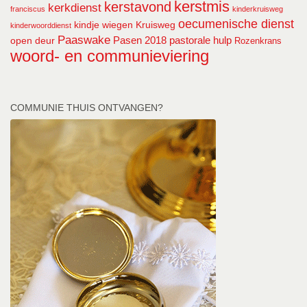
kerstmis
kerstavond
kerkdienst
franciscus
kinderkruisweg
oecumenische dienst
kindje wiegen
Kruisweg
kinderwoorddienst
Paaswake
Pasen 2018
pastorale hulp
open deur
Rozenkrans
woord- en communieviering
COMMUNIE THUIS ONTVANGEN?