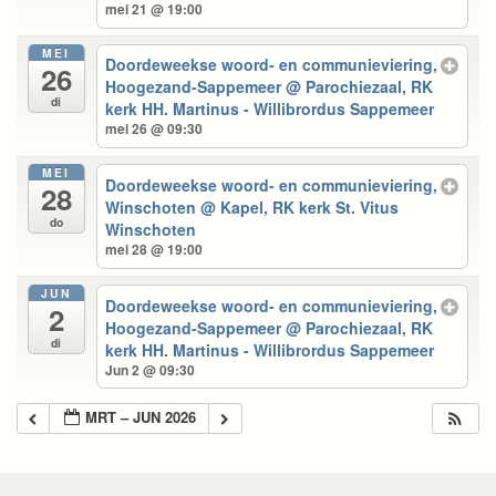
mei 21 @ 19:00
MEI
Doordeweekse woord- en communieviering,
26
Hoogezand-Sappemeer
@ Parochiezaal, RK
di
kerk HH. Martinus - Willibrordus Sappemeer
mei 26 @ 09:30
MEI
Doordeweekse woord- en communieviering,
28
Winschoten
@ Kapel, RK kerk St. Vitus
do
Winschoten
mei 28 @ 19:00
JUN
Doordeweekse woord- en communieviering,
2
Hoogezand-Sappemeer
@ Parochiezaal, RK
di
kerk HH. Martinus - Willibrordus Sappemeer
Jun 2 @ 09:30
MRT – JUN 2026