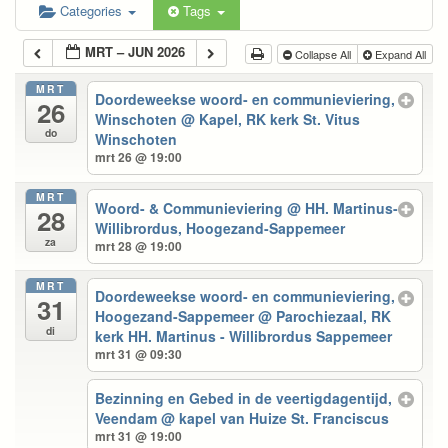
Categories
Tags
MRT – JUN 2026
Collapse All
Expand All
MRT
Doordeweekse woord- en communieviering,
26
Winschoten
@ Kapel, RK kerk St. Vitus
do
Winschoten
mrt 26 @ 19:00
MRT
Woord- & Communieviering
@ HH. Martinus-
28
Willibrordus, Hoogezand-Sappemeer
za
mrt 28 @ 19:00
MRT
Doordeweekse woord- en communieviering,
31
Hoogezand-Sappemeer
@ Parochiezaal, RK
di
kerk HH. Martinus - Willibrordus Sappemeer
mrt 31 @ 09:30
Bezinning en Gebed in de veertigdagentijd,
Veendam
@ kapel van Huize St. Franciscus
mrt 31 @ 19:00