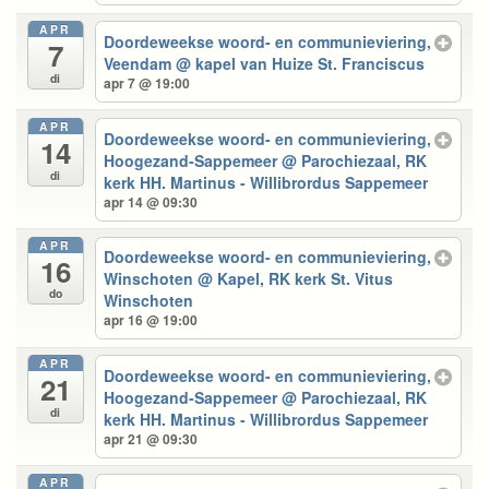
APR
Doordeweekse woord- en communieviering,
7
Veendam
@ kapel van Huize St. Franciscus
di
apr 7 @ 19:00
APR
Doordeweekse woord- en communieviering,
14
Hoogezand-Sappemeer
@ Parochiezaal, RK
di
kerk HH. Martinus - Willibrordus Sappemeer
apr 14 @ 09:30
APR
Doordeweekse woord- en communieviering,
16
Winschoten
@ Kapel, RK kerk St. Vitus
do
Winschoten
apr 16 @ 19:00
APR
Doordeweekse woord- en communieviering,
21
Hoogezand-Sappemeer
@ Parochiezaal, RK
di
kerk HH. Martinus - Willibrordus Sappemeer
apr 21 @ 09:30
APR