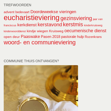
TREFWOORDEN
Doordeweekse vieringen
advent
bedevaart
eucharistieviering
gezinsviering
jaar van
kerstmis
kerstavond
kerkdienst
franciscus
kinderkruisweg
oecumenische dienst
kindje wiegen
Kruisweg
kinderwoorddienst
Paaswake
Pasen 2018
pastorale hulp
open deur
Rozenkrans
woord- en communieviering
COMMUNIE THUIS ONTVANGEN?