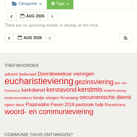
Categories
Tags
AUG 2026
There are no upcoming events to display at this time.
AUG 2026
TREFWOORDEN
Doordeweekse vieringen
advent
bedevaart
eucharistieviering
gezinsviering
jaar van
kerstmis
kerstavond
kerkdienst
franciscus
kinderkruisweg
oecumenische dienst
kindje wiegen
Kruisweg
kinderwoorddienst
Paaswake
Pasen 2018
pastorale hulp
open deur
Rozenkrans
woord- en communieviering
COMMUNIE THUIS ONTVANGEN?