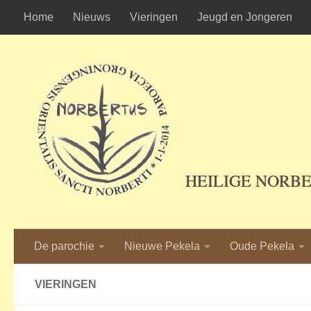
Home
Nieuws
Vieringen
Jeugd en Jongeren
Ga naar de inhoud
HEILIGE NORB
De parochie
Nieuwe Pekela
Oude Pekela
VIERINGEN