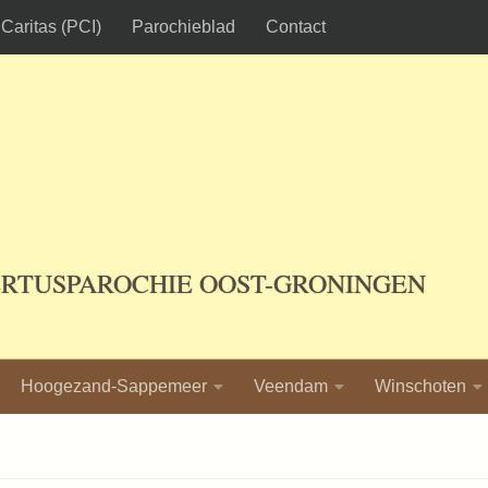
Caritas (PCI)
Parochieblad
Contact
ERTUSPAROCHIE OOST-GRONINGEN
Hoogezand-Sappemeer
Veendam
Winschoten