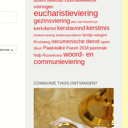
Doordeweekse
advent
bedevaart
vieringen
eucharistieviering
gezinsviering
jaar van franciscus
kerstmis
kerstavond
kerkdienst
kindje wiegen
kinderkruisweg
kinderwoorddienst
oecumenische dienst
Kruisweg
open
Paaswake
Pasen 2018
pastorale
deur
calendar
woord- en
hulp
Rozenkrans
communieviering
COMMUNIE THUIS ONTVANGEN?