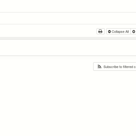
Collapse All
Subscribe to filtered 