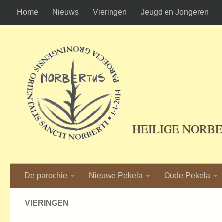
Home
Nieuws
Vieringen
Jeugd en Jongeren
Ga naar de inhoud
HEILIGE NORB
De parochie
Nieuwe Pekela
Oude Pekela
VIERINGEN