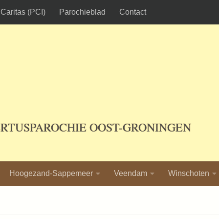
Caritas (PCI)
Parochieblad
Contact
ERTUSPAROCHIE OOST-GRONINGEN
Hoogezand-Sappemeer
Veendam
Winschoten