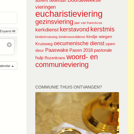
Doordeweekse
advent
bedevaart
vieringen
eucharistieviering
gezinsviering
jaar van franciscus
kerstmis
kerstavond
kerkdienst
Expand All
kindje wiegen
kinderkruisweg
kinderwoorddienst
oecumenische dienst
Kruisweg
open
Paaswake
Pasen 2018
pastorale
deur
woord- en
hulp
Rozenkrans
communieviering
calendar
COMMUNIE THUIS ONTVANGEN?