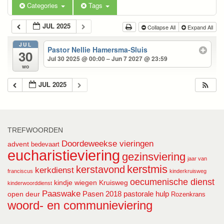
Categories
Tags
JUL 2025
Collapse All
Expand All
JUL
Pastor Nellie Hamersma-Sluis
30
Jul 30 2025 @ 00:00 – Jun 7 2027 @ 23:59
wo
JUL 2025
TREFWOORDEN
Doordeweekse vieringen
advent
bedevaart
eucharistieviering
gezinsviering
jaar van
kerstmis
kerstavond
kerkdienst
franciscus
kinderkruisweg
oecumenische dienst
kindje wiegen
Kruisweg
kinderwoorddienst
Paaswake
Pasen 2018
pastorale hulp
open deur
Rozenkrans
woord- en communieviering