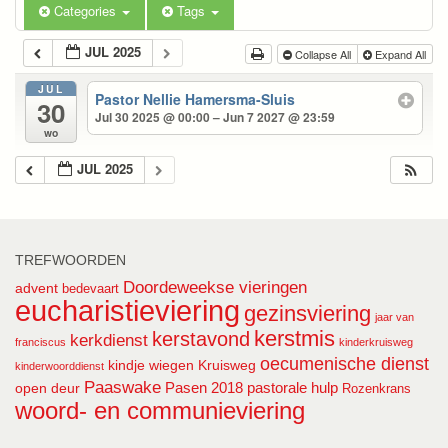
Categories
Tags
JUL 2025
Collapse All
Expand All
JUL
Pastor Nellie Hamersma-Sluis
30
Jul 30 2025 @ 00:00 – Jun 7 2027 @ 23:59
wo
JUL 2025
TREFWOORDEN
Doordeweekse vieringen
advent
bedevaart
eucharistieviering
gezinsviering
jaar van
kerstmis
kerstavond
kerkdienst
franciscus
kinderkruisweg
oecumenische dienst
kindje wiegen
Kruisweg
kinderwoorddienst
Paaswake
Pasen 2018
pastorale hulp
open deur
Rozenkrans
woord- en communieviering