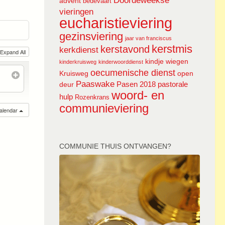
Doordeweekse
advent
bedevaart
vieringen
eucharistieviering
gezinsviering
jaar van franciscus
kerstmis
kerstavond
kerkdienst
Expand All
kindje wiegen
kinderkruisweg
kinderwoorddienst
oecumenische dienst
Kruisweg
open
Paaswake
Pasen 2018
pastorale
deur
woord- en
hulp
Rozenkrans
communieviering
calendar
COMMUNIE THUIS ONTVANGEN?