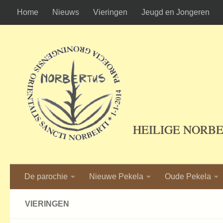
Home
Nieuws
Vieringen
Jeugd en Jongeren
Ga naar de inhoud
HEILIGE NORB
De parochie
Nieuwe Pekela
Oude Pekela
VIERINGEN