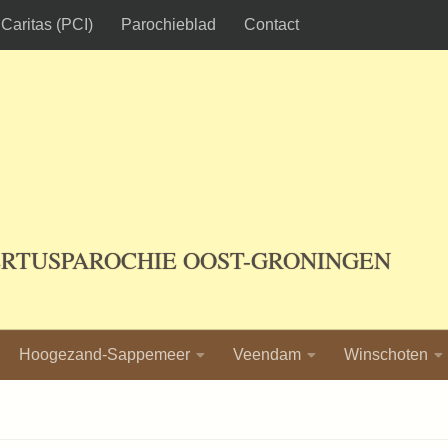
Caritas (PCI)
Parochieblad
Contact
ERTUSPAROCHIE OOST-GRONINGEN
Hoogezand-Sappemeer
Veendam
Winschoten