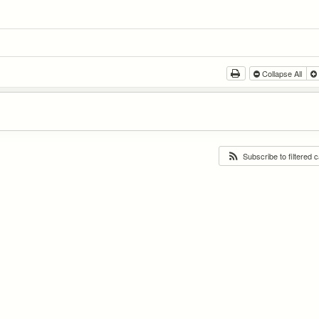
Collapse All
Subscribe to filtered 