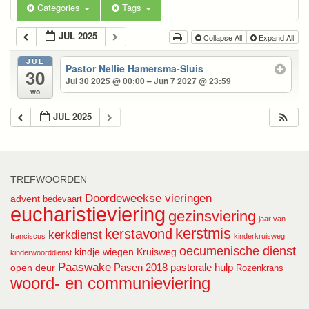
Categories
Tags
JUL 2025
Collapse All
Expand All
JUL
Pastor Nellie Hamersma-Sluis
30
Jul 30 2025 @ 00:00 – Jun 7 2027 @ 23:59
wo
JUL 2025
TREFWOORDEN
Doordeweekse vieringen
advent
bedevaart
eucharistieviering
gezinsviering
jaar van
kerstmis
kerstavond
kerkdienst
franciscus
kinderkruisweg
oecumenische dienst
kindje wiegen
Kruisweg
kinderwoorddienst
Paaswake
Pasen 2018
pastorale hulp
open deur
Rozenkrans
woord- en communieviering