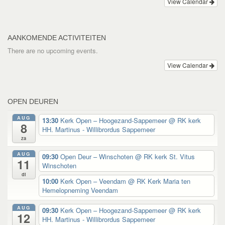
View Calendar
AANKOMENDE ACTIVITEITEN
There are no upcoming events.
View Calendar
OPEN DEUREN
AUG
13:30
Kerk Open – Hoogezand-Sappemeer
@ RK kerk
8
HH. Martinus - Willibrordus Sappemeer
za
AUG
09:30
Open Deur – Winschoten
@ RK kerk St. Vitus
11
Winschoten
di
10:00
Kerk Open – Veendam
@ RK Kerk Maria ten
Hemelopneming Veendam
AUG
09:30
Kerk Open – Hoogezand-Sappemeer
@ RK kerk
12
HH. Martinus - Willibrordus Sappemeer