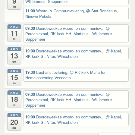
9
Willibrordus, Sappemeer
zo
11:00
Woord- & Communieviering,
@ Sint Bonifatius,
Nieuwe Pekela
AUG
09:30
Doordeweekse woord- en communiev...
@
11
Parochiezaal, RK kerk HH. Martinus - Willibrordus
Sappemeer
di
AUG
19:00
Doordeweekse woord- en communiev...
@ Kapel,
13
RK kerk St. Vitus Winschoten
do
AUG
19:30
Eucharistieviering,
@ RK kerk Maria ten
15
Hemelopneming Veendam
za
AUG
09:30
Doordeweekse woord- en communiev...
@
18
Parochiezaal, RK kerk HH. Martinus - Willibrordus
Sappemeer
di
AUG
19:00
Doordeweekse woord- en communiev...
@ Kapel,
20
RK kerk St. Vitus Winschoten
do