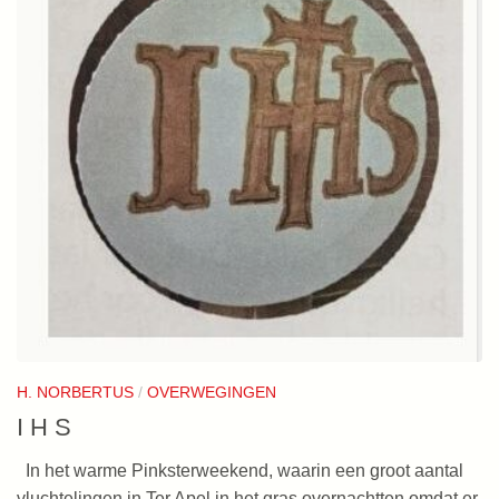
H. NORBERTUS
/
OVERWEGINGEN
I H S
In het warme Pinksterweekend, waarin een groot aantal
vluchtelingen in Ter Apel in het gras overnachtten omdat er