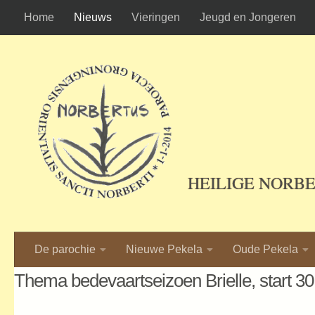
Home
Nieuws
Vieringen
Jeugd en Jongeren
Ga naar de inhoud
HEILIGE NORB
De parochie
Nieuwe Pekela
Oude Pekela
Thema bedevaartseizoen Brielle, start 30 