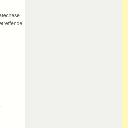
catechese
etreffende
.