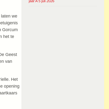
jaar A 5 juli 2026
 laten we
getuigenis
an Gorcum
n het te
 De Geest
gen van
ielle. Het
de opening
aartkaars