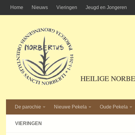
Home
Nieuws
Vieringen
Jeugd en Jongeren
Ga naar de inhoud
HEILIGE NORB
De parochie
Nieuwe Pekela
Oude Pekela
VIERINGEN