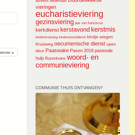
Doordeweekse
advent
bedevaart
vieringen
eucharistieviering
gezinsviering
jaar van franciscus
kerstmis
kerstavond
kerkdienst
kindje wiegen
kinderkruisweg
kinderwoorddienst
oecumenische dienst
Kruisweg
open
Paaswake
Pasen 2018
pastorale
deur
calendar
woord- en
hulp
Rozenkrans
communieviering
COMMUNIE THUIS ONTVANGEN?