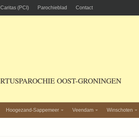
Caritas (PCI)
Parochieblad
Contact
ERTUSPAROCHIE OOST-GRONINGEN
Hoogezand-Sappemeer
Veendam
Winschoten